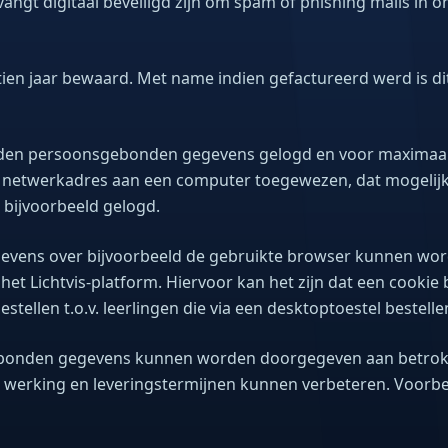
tvangt digitaal beveiligd zijn om spam of phishing mails in 
ien jaar bewaard. Met name indien gefactureerd werd is dit
rden persoonsgebonden gegevens gelogd en voor maximaa
 netwerkadres aan een computer toegewezen, dat mogelijks
 bijvoorbeeld gelogd.
evens over bijvoorbeeld de gebruikte browser kunnen word
het Lichtvis-platform. Hiervoor kan het zijn dat een cooki
estellen t.o.v. leerlingen die via een desktoptoestel bestelle
gebonden gegevens kunnen worden doorgegeven aan betrokk
un werking en leveringstermijnen kunnen verbeteren. Voorbe