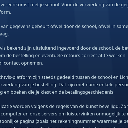
overeenkomst met je school. Voor de verwerking van de ge
tform.
van gegevens gebeurt ofwel door de school, ofwel in sam
raag.
s bekend zijn uitsluitend ingevoerd door de school, de betr
m de bestelling en eventuele retours correct af te werken.
ol contact opnemen.
htvis-platform zijn steeds gedeeld tussen de school en Lich
erwerking van je bestelling. Dat zijn met name enkele pers
ng en boeken die je kiest en de betalingsgeschiedenis.
atie worden volgens de regels van de kunst beveiligd. Zo 
w computer en onze servers om luistervinken onmogelijk t
soonlijke pagina (zoals het rekeningnummer waarmee je be